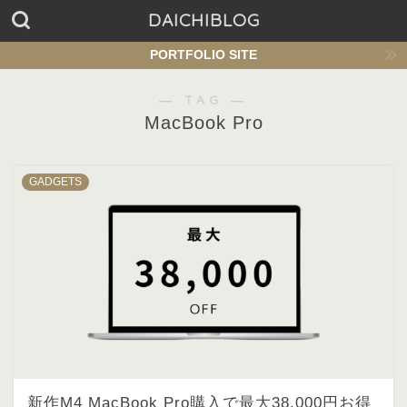
DAICHIBLOG
PORTFOLIO SITE
― TAG ―
MacBook Pro
GADGETS
新作M4 MacBook Pro購入で最大38,000円お得