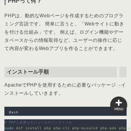
PHPって何？
PHPは、動的なWebページを作成するためのプログラ
HOME
ミング言語です。 簡単に言うと、「Webサイトに動き
を付ける仕組み」です。 例えば、ログイン機能やデー
CONTACT
タベースからの情報取得など、ユーザーの操作に応じ
て内容が変わるWebアプリを作ることができます。
PROGRAMMING
PROFILE
インストール手順
ApacheでPHPを使用するために必要なパッケージをイ
ンストールしていきます。
MENU
Bash
# PHPと必要なモジュールのインストール
sudo
dnf
install
php
php-cli
php-mysqlnd
php-pdo
php-g