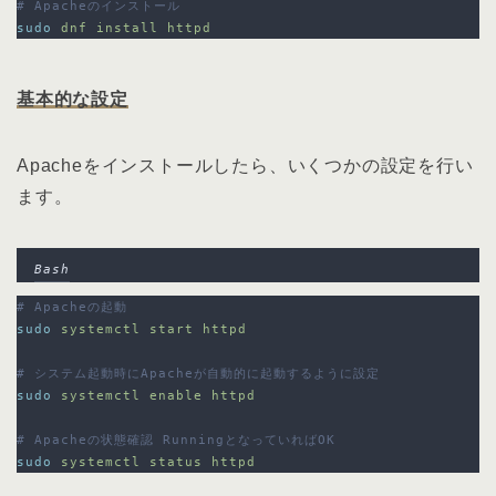
# Apacheのインストール
sudo
dnf
install
httpd
基本的な設定
Apacheをインストールしたら、いくつかの設定を行い
ます。
Bash
# Apacheの起動
sudo
systemctl
start
httpd
# システム起動時にApacheが自動的に起動するように設定
sudo
systemctl
enable
httpd
# Apacheの状態確認 RunningとなっていればOK
sudo
systemctl
status
httpd