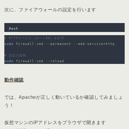
次に、ファイアウォールの設定を行います
Bash
# HTTPサービス（ポート80）を許可
sudo
firewall-cmd
--permanent
--add-service=http
# 設定の反映
sudo
firewall-cmd
--reload
動作確認
では、Apacheが正しく動いているか確認してみましょ
う！
仮想マシンのIPアドレスをブラウザで開きます