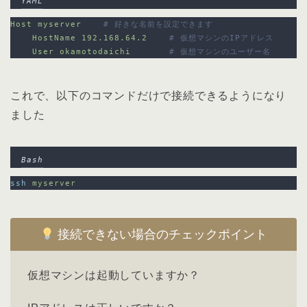
YAML
Host myserver
# 好きな名前を設定できます
HostName 192.168.64.2
# 仮想マシンのIPアドレス
User okamotodaichi
# 仮想マシンのユーザー名
これで、以下のコマンドだけで接続できるようになり
ました
Bash
ssh
myserver
接続できない場合のチェックポイント
仮想マシンは起動していますか？