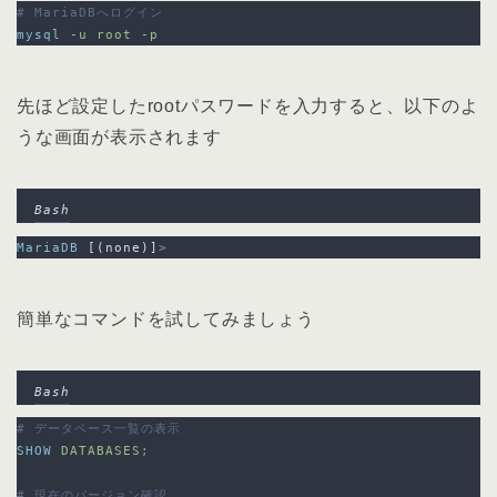
# MariaDBへログイン
mysql
-u
root
-p
先ほど設定したrootパスワードを入力すると、以下のよ
うな画面が表示されます
Bash
MariaDB
 [(none)]
>
簡単なコマンドを試してみましょう
Bash
# データベース一覧の表示
SHOW
DATABASES
;
# 現在のバージョン確認