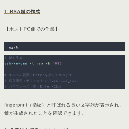
1. RSA鍵の作成
【ホストPC側での作業】
Bash
# 鍵を生成
ssh-keygen
-t
rsa
-b
4096
# すべての質問にEnterを押して進みます
# 保存場所：デフォルト（~/.ssh/id_rsa）
# パスフレーズ：空（Enter×2回）
fingerprint（指紋）と呼ばれる長い文字列が表示され、
鍵が生成されたことを確認できます。