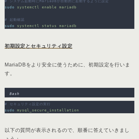
# システム起動時にMariaDBが自動的に起動するように設定
sudo
systemctl
enable
mariadb
# 起動確認
sudo
systemctl
status
mariadb
初期設定とセキュリティ設定
MariaDBをより安全に使うために、初期設定を行いま
す。
Bash
# セキュリティ設定の実行
sudo
mysql_secure_installation
以下の質問が表示されるので、順番に答えていきまし
ょう：